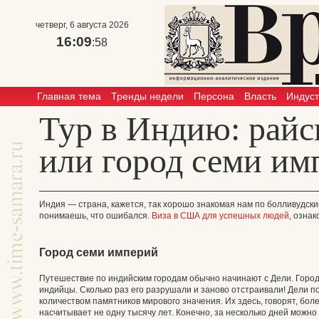
четверг, 6 августа 2026
16:09
:58
Главная тема
Тренды недели
Персона
Власть
Индус
Тур в Индию: райс
или город семи им
Индия — страна, кажется, так хорошо знакомая нам по болливудски
понимаешь, что ошибался.
Виза в США для успешных людей
, ознак
Город семи империй
Путешествие по индийским городам обычно начинают с Дели. Город
индийцы. Сколько раз его разрушали и заново отстраивали! Дели 
количеством памятников мирового значения. Их здесь, говорят, бол
насчитывает не одну тысячу лет. Конечно, за несколько дней можно