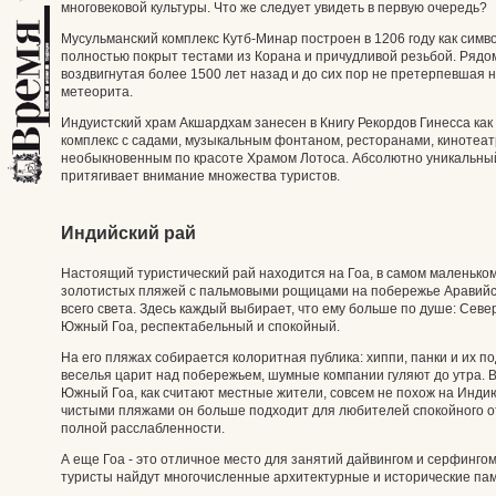
многовековой культуры. Что же следует увидеть в первую очередь?
Мусульманский комплекс Кутб-Минар построен в 1206 году как симво
полностью покрыт тестами из Корана и причудливой резьбой. Рядом
воздвигнутая более 1500 лет назад и до сих пор не претерпевшая н
метеорита.
Индуистский храм Акшардхам занесен в Книгу Рекордов Гинесса как
комплекс с садами, музыкальным фонтаном, ресторанами, кинотеат
необыкновенным по красоте Храмом Лотоса. Абсолютно уникальный п
притягивает внимание множества туристов.
Индийский рай
Настоящий туристический рай находится на Гоа, в самом маленько
золотистых пляжей с пальмовыми рощицами на побережье Аравийск
всего света. Здесь каждый выбирает, что ему больше по душе: Се
Южный Гоа, респектабельный и спокойный.
На его пляжах собирается колоритная публика: хиппи, панки и их 
веселья царит над побережьем, шумные компании гуляют до утра. В
Южный Гоа, как считают местные жители, совсем не похож на Инд
чистыми пляжами он больше подходит для любителей спокойного от
полной расслабленности.
А еще Гоа - это отличное место для занятий дайвингом и серфингом. 
туристы найдут многочисленные архитектурные и исторические па