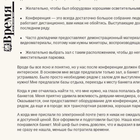
Желательно, чтобы был оборудован хорошими осветительным
Конференция — это всегда достаточно большое собрание люде
работают дистанционно, вам никак не обойтись. Выступающие до
последнем ряду.
Часто докладчики предоставляют демонстрационный материал,
видеоматериалы, поэтому нам нужны мониторы, воспроизводящая
Желательно выбрать зал с таким расположением, чтобы до нег
вместительная парковка.
Вроде бы все ясно и понятно, но у нас после конференции должен б
интересное. В основном мне везде предлагали только зал, а банкет 
устраивало. Было просто необходимо рядом с залом для выступлени
нужно! Мне предлагали базы отдыха, переезды к месту банкета или
Когда я уже отчаялась найти то, что мне нужно, на глаза попалась
банкетов. Меня приятно удивила вежливость девушки-менеджера, о
Оказывается, они предоставляют оборудование для конференции, п
рядом, да еще и в городе: вся транспортная развязка, хорошая парк
А когда мне прислали по электронной почте (чего я никак не ожид
и доступной ценой. Все оформили и подготовили быстро. Наша кон
понравился банкет. Мой шеф был очень доволен, что и выразил в в
не сразу ее нашла, меньше бы потратила времени.