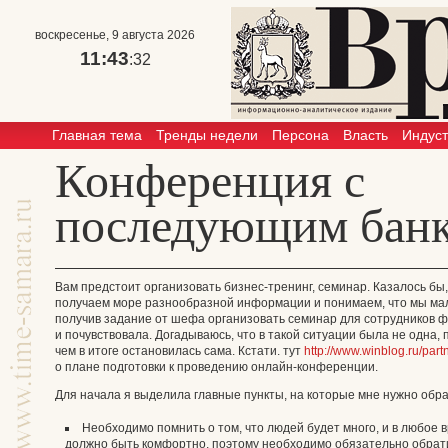
воскресенье, 9 августа 2026
11:43
:32
Главная тема
Тренды недели
Персона
Власть
Индус
Конференция с
последующим банк
Вам предстоит организовать бизнес-тренинг, семинар. Казалось бы,
получаем море разнообразной информации и понимаем, что мы мале
получив задание от шефа организовать семинар для сотрудников 
и почувствовала. Догадываюсь, что в такой ситуации была не одна, п
чем в итоге остановилась сама. Кстати. тут
http://www.winblog.ru/pa
о плане подготовки к проведению онлайн-конференции.
Для начала я выделила главные пункты, на которые мне нужно обра
Необходимо помнить о том, что людей будет много, и в любое 
должно быть комфортно, поэтому необходимо обязательно обрат