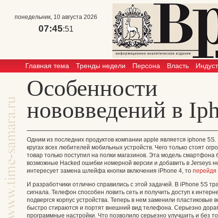
понедельник, 10 августа 2026
07:45
:51
Главная тема
Тренды недели
Персона
Власть
Индус
Особенности
нововведений в Ip
Одним из последних продуктов компании apple является iphone 5S
кругах всех любителей мобильных устройств. Чего только стоят ог
товар только поступил на полки магазинов. Эта модель смартфона 
возможные Hacked ошибки номерной версии и добавить в Jerseys не
интересует замена шлейфа кнопки включения iPhone 4, то
перейдя
И разработчики отлично справились с этой задачей. В iPhone 5S т
сигнала. Телефон способен ловить сеть и получить доступ к интер
подвергся корпус устройства. Теперь в нем заменили пластиковые вс
быстро стираются и портят внешний вид телефона. Серьезно дора
программные настройки. Что позволило серьезно улучшить и без то