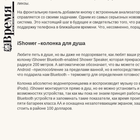
линзы.
На фронтальную панель добавили кнопку с встроенным анализатор
справляется со своими задачами. Одним из самых серьезных ново
система. Это настоящий шаг в будущее и свидетельство того, что 
поддержку телефона в ближайшем времени. Что, несомненно, порад
iShower –колонка для душа
Любите петь в душе, но вы даже не подозреваете, как любят ваши 
колонку iShower Bluetooth-enabled Shower Speaker, которая прекрас
радиусе 200 метров. А автоматически обозначает, что вы можете ост
Android –приспособление за пределами ванной, но в непосредстве
что подарила нам Bluetooth – термометр для определения готовнос
Колонка абсолютно водонепроницаема и воспроизводит музыку со в
iPods). iShower монтируется прямо в душ, но ее можно установить и
возможностях устройства, так как мы пока не знаем принцип работы
Bluetooth устройств и запоминать такие показатели, как время прои
пяти батареек класса АА и оснащена незапотевающим экраном, за
стоить в районе 100 долларов.